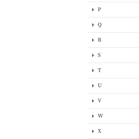
P
Q
R
S
T
U
V
W
X