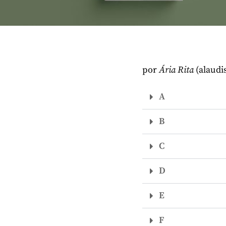
por
Ária Rita
(alaudi
A
B
C
D
E
F