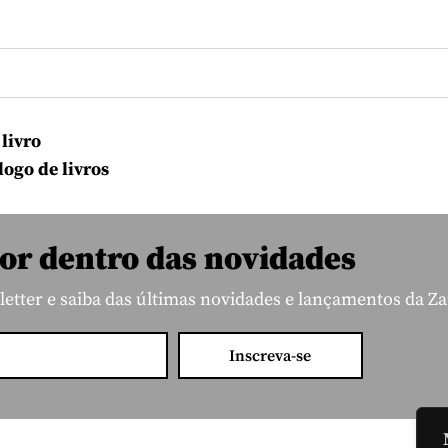
 livro
logo de livros
or dentro das novidades
etter e saiba das últimas novidades e lançamentos da Za
Inscreva-se