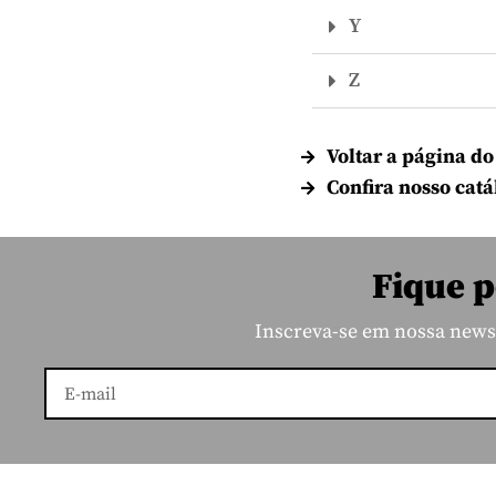
Y
Z
Voltar a página do
Confira nosso catá
Fique p
Inscreva-se em nossa newsl