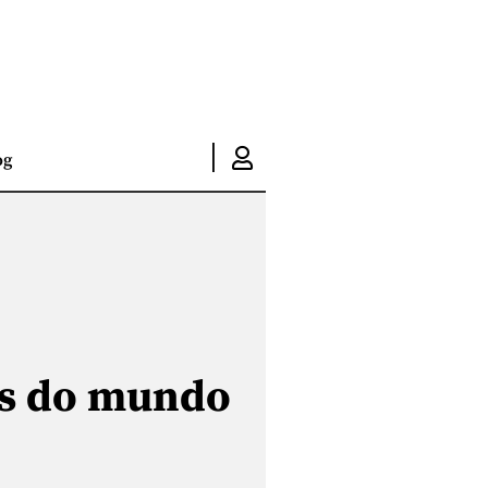
I
og
ãs do mundo