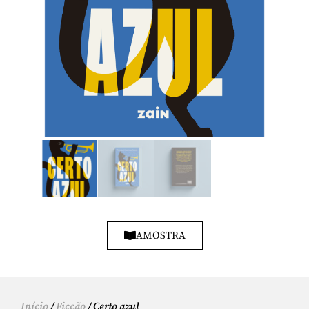
AMOSTRA
Início
/
Ficção
/ Certo azul